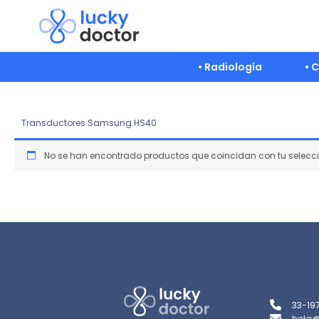
Ir
al
contenido
• Radiología
• 
Transductores Samsung HS40
No se han encontrado productos que coincidan con tu selecci
33-19
hola@