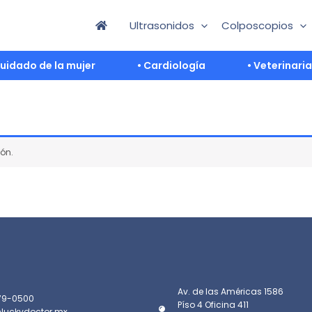
Ultrasonidos
Colposcopios
Cuidado de la mujer
• Cardiología
• Veterinaria
ón.
Av. de las Américas 1586
79-0500
Píso 4 Oficina 411
luckydoctor.mx