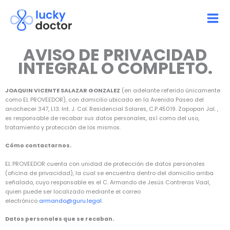
Ir
al
contenido
AVISO DE PRIVACIDAD
INTEGRAL O COMPLETO.
JOAQUIN VICENTE SALAZAR GONZALEZ
(en adelante referido únicamente
como EL PROVEEDOR), con domicilio ubicado en la Avenida Paseo del
anochecer 347, L13. Int. J. Col. Residencial Solares, C.P.45019. Zapopan Jal. ,
es responsable de recabar sus datos personales, así como del uso,
tratamiento y protección de los mismos.
Cómo contactarnos.
EL PROVEEDOR cuenta con unidad de protección de datos personales
(oficina de privacidad), la cual se encuentra dentro del domicilio arriba
señalado, cuyo responsable es el C. Armando de Jesús Contreras Vaal,
quien puede ser localizado mediante el correo
electrónico
armando@guru.legal
.
Datos personales que se recaban.