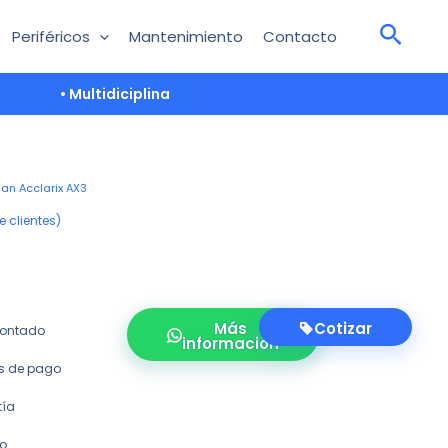
Periféricos
Mantenimiento
Contacto
• Multidiciplina
an Acclarix AX3
 clientes)
Más
Cotizar
 contado
información
es de pago
tía
co