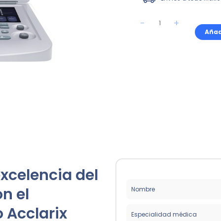
-
+
Añad
excelencia del
n el
 Acclarix