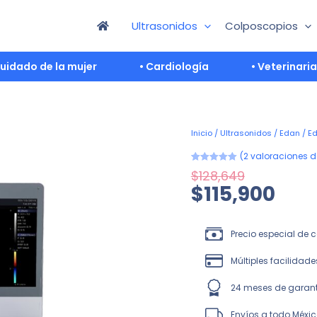
Ultrasonidos
Colposcopios
Cuidado de la mujer
• Cardiología
• Veterinaria
El
El
Edan
Inicio
/
Ultrasonidos
/
Edan
/ Ed
precio
precio
Acclarix
(
2
valoraciones de
original
actual
AX3
era:
es:
Valorado con
2
cantidad
$
128,649
5.00
de 5 en
$128,649.
$115,900.
$
115,900
base a
valoraciones
de clientes
Precio especial de
Múltiples facilidad
24 meses de garan
Envíos a todo Méxi