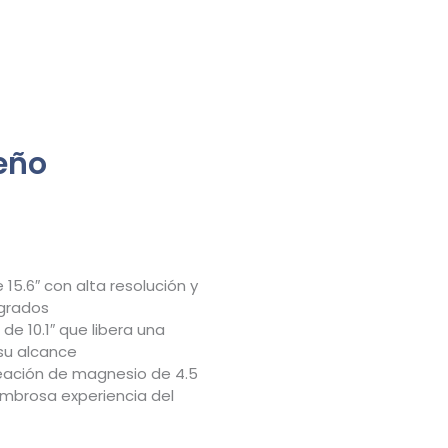
eño
15.6″ con alta resolución y
 grados
 de 10.1″ que libera una
 su alcance
leación de magnesio de 4.5
mbrosa experiencia del