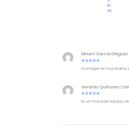
0
M
Hz
Miriam García Diégue
Valorado con
La imagen es muy buena, e
5
de 5
Gerardo Quiñones Ca
Valorado con
Es un muy buen equipo,, 
5
de 5