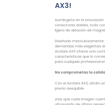
AX3!
Sumérgete en la innovación 
conectores dobles, todo co
ligera de aleación de magne
Diseñado meticulosamente p
demandas más exigentes de
Acclarix AX3 ofrece una co
características que lo convie
para cualquier profesional e
No comprometas la calidad
Con el Acclarix AX3, obtén u
precio asequible.
¡Haz que cada imagen cuent
ultrasonido de última gener