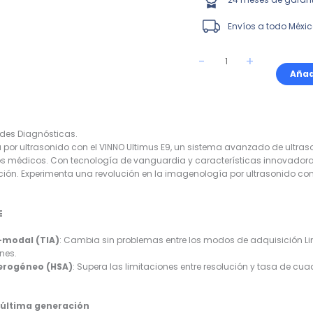
Envíos a todo Méxi
-
+
Añad
ades Diagnósticas.
a por ultrasonido con el VINNO Ultimus E9, un sistema avanzado de ultra
 médicos. Con tecnología de vanguardia y características innovadoras, 
ción. Experimenta una revolución en la imagenología por ultrasonido con 
E
-modal (TIA)
: Cambia sin problemas entre los modos de adquisición Lin
nes.
terogéneo (HSA)
: Supera las limitaciones entre resolución y tasa de c
 última generación