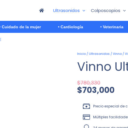
Ultrasonidos
Colposcopios
• Cuidado de la mujer
• Cardiología
• Veterinaria
El
El
Vinno
Inicio
/
Ultrasonidos
/
Vinno
/ V
precio
precio
Ultimus
Vinno Ul
original
actual
9E
era:
es:
cantidad
$780,330.
$703,000.
$
780,330
$
703,000
Precio especial de
Múltiples facilidad
24 meses de garan