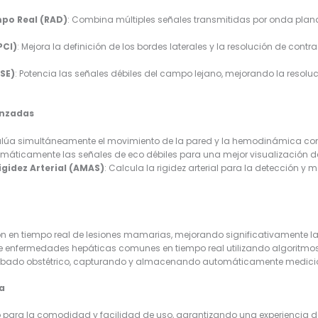
mpo Real (RAD)
: Combina múltiples señales transmitidas por onda plana
PCI)
: Mejora la definición de los bordes laterales y la resolución de con
SE)
: Potencia las señales débiles del campo lejano, mejorando la resoluc
anzadas
valúa simultáneamente el movimiento de la pared y la hemodinámica co
omáticamente las señales de eco débiles para una mejor visualización del
gidez Arterial (AMAS)
: Calcula la rigidez arterial para la detección y
ión en tiempo real de lesiones mamarias, mejorando significativamente la
ibe enfermedades hepáticas comunes en tiempo real utilizando algoritmo
cribado obstétrico, capturando y almacenando automáticamente medicio
da
o para la comodidad y facilidad de uso, garantizando una experiencia 