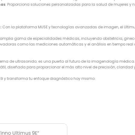
mas
: Proporciona soluciones personalizadas para la salud de mujeres y n
:
Con la plataforma MUSE y tecnologías avanzadas de imagen, el Ultim
plia gama de especialidades médicas, incluyendo obstetricia, gineco
ovadoras como las mediciones automáticas y el análisis en tiempo real op
stema de ultrasonido; es una puerta al futuro de la imagenología médic
il, diseñada para proporcionar el más alto nivel de precisión, claridad y
E9 y transforma tu enfoque diagnóstico hoy mismo.
Vinno Ultimus 9E”