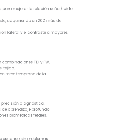
 para mejorar la relación señal/ruido
traste, adquiriendo un 20% más de
ión lateral y el contraste a mayores
n combinaciones TDI y PW.
 tejido.
 monitoreo temprano de la
 precisión diagnóstica.
s de aprendizaje profundo.
nes biométricas fetales.
de escaneo sin problemas.