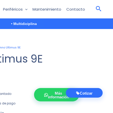
Periféricos
Mantenimiento
Contacto
• Multidiciplina
inno Ultimus 9E
timus 9E
Más
Cotizar
 contado
información
es de pago
tía