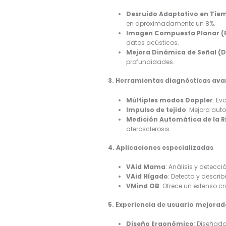
Desruido Adaptativo en Tie
en aproximadamente un 8%.
Imagen Compuesta Planar (
datos acústicos.
Mejora Dinámica de Señal (D
profundidades.
3. Herramientas diagnósticas av
Múltiples modos Doppler
: E
Impulso de tejido
: Mejora aut
Medición Automática de la Ri
aterosclerosis.
4. Aplicaciones especializadas
VAid Mama
: Análisis y detecc
VAid Hígado
: Detecta y descr
VMind OB
: Ofrece un extenso 
5. Experiencia de usuario mejora
Diseño Ergonómico
: Diseñad