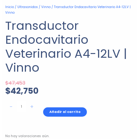
El
El
Transductor
Inicio
/
Ultrasonidos
/
Vinno
/ Transductor Endocavitario Veterinario A4-12LV |
precio
precio
Endocavitario
Vinno
original
actual
Veterinario
Transductor
era:
es:
A4-
$47,453.
$42,750.
12LV
Endocavitario
|
Vinno
cantidad
Veterinario A4-12LV |
Vinno
$
47,453
$
42,750
-
+
Añadir al carrito
No hay valoraciones aún.