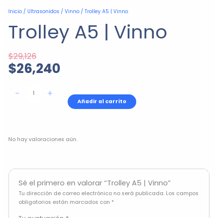
El
El
Trolley
Inicio
/
Ultrasonidos
/
Vinno
/ Trolley A5 | Vinno
precio
precio
A5
Trolley A5 | Vinno
original
actual
|
era:
es:
Vinno
$29,126.
$26,240.
cantidad
$
29,126
$
26,240
-
+
Añadir al carrito
No hay valoraciones aún.
Sé el primero en valorar “Trolley A5 | Vinno”
Tu dirección de correo electrónico no será publicada.
Los campos
obligatorios están marcados con
*